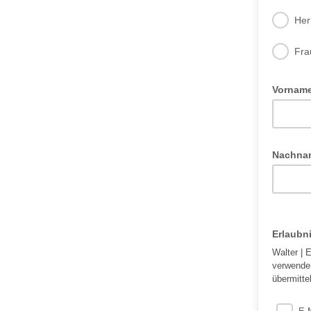
Her
Fra
Vornam
Nachn
Erlaubn
Walter | 
verwenden
übermitte