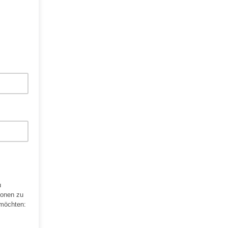
u
ionen zu
 möchten: